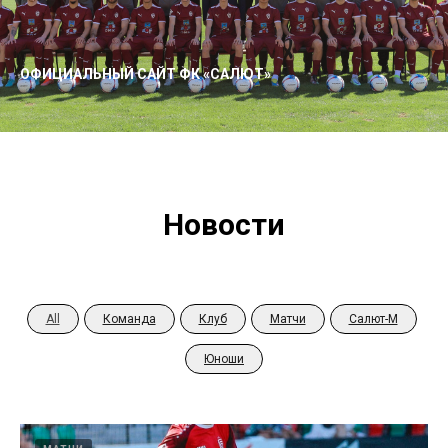
ОФИЦИАЛЬНЫЙ САЙТ ФК «САЛЮТ»
Новости
All
Команда
Клуб
Матчи
Салют-М
Юноши