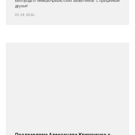
Белгорода от немецко-фашистских захватчиков. С праздником
друзья!
05.08.2026
Поздравляем Александра Крикуненко с